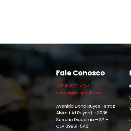
Fale Conosco
+55 11 4991-4241
I
vendas@mqpack.com
Avenida Dona Ruyce Ferraz
Alvim (Jd Ruyce) - 3036
Serraria Diadema – SP –
CEP 09961-540