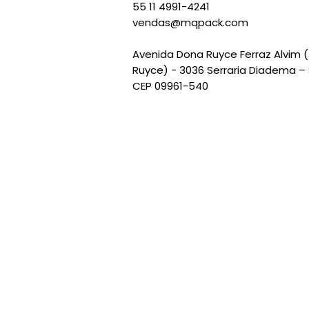
55 11 4991-4241
vendas@mqpack.com
Avenida Dona Ruyce Ferraz Alvim 
Ruyce) - 3036 Serraria Diadema – 
CEP 09961-540