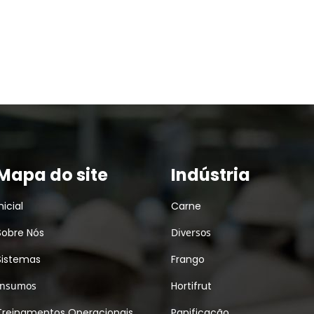
Mapa do site
Indústria
nicial
Carne
Sobre Nós
Diversos
Sistemas
Frango
Insumos
Hortifrut
Treinamentos Operacionais
Panificação